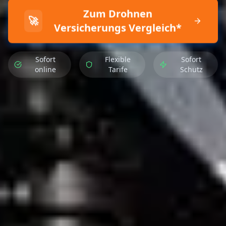
Zum Drohnen
🚀
Versicherungs Vergleich*
Sofort
Flexible
Sofort
online
Tarife
Schutz