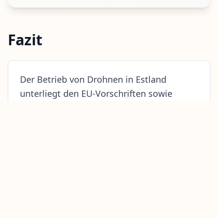
Fazit
Der Betrieb von Drohnen in Estland
unterliegt den EU-Vorschriften sowie
einigen nationalen Sonderregelungen.
Eine Registrierung und ein
Drohnenführerschein sind erforderlich,
und geografische Einschränkungen
müssen beachtet werden. Eine
Drohnenversicherung ist nicht gesetzlich
vorgeschrieben, aber sehr
empfehlenswert.