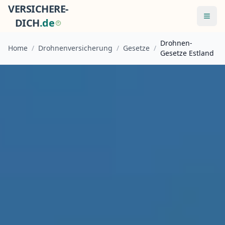
VERSICHERE-
Menü
DICH
.
d
e
Drohnen-
Home
/
Drohnenversicherung
/
Gesetze
/
Gesetze Estland