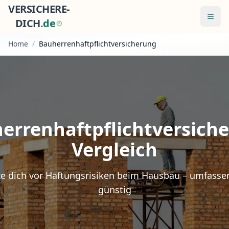
VERSICHERE-
Menü
DICH
.
d
e
Home
/
Bauherrenhaftpflichtversicherung
errenhaftpflichtversich
Vergleich
e dich vor Haftungsrisiken beim Hausbau – umfass
günstig