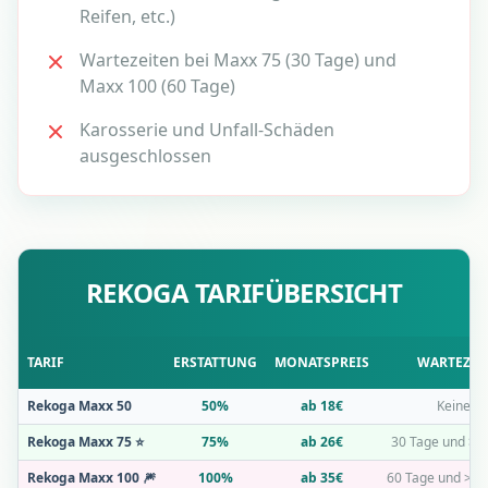
Reifen, etc.)
Wartezeiten bei Maxx 75 (30 Tage) und
Maxx 100 (60 Tage)
Karosserie und Unfall-Schäden
ausgeschlossen
REKOGA TARIFÜBERSICHT
TARIF
ERSTATTUNG
MONATSPREIS
WARTEZEI
Rekoga Maxx 50
50%
ab 18€
Keine
Rekoga Maxx 75 ⭐
75%
ab 26€
30 Tage und >
Rekoga Maxx 100 🎆
100%
ab 35€
60 Tage und >1