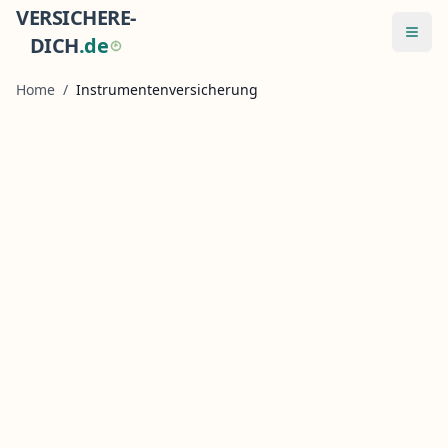
VERSICHERE-
Menü
DICH
.
d
e
Home
/
Instrumentenversicherung