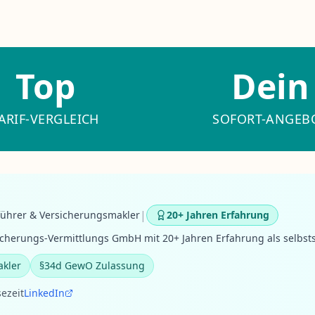
Top
Dein
ARIF-VERGLEICH
SOFORT-ANGEB
|
führer & Versicherungsmakler
20+ Jahren Erfahrung
cherungs-Vermittlungs GmbH mit 20+ Jahren Erfahrung als selbst
akler
§34d GewO Zulassung
sezeit
LinkedIn