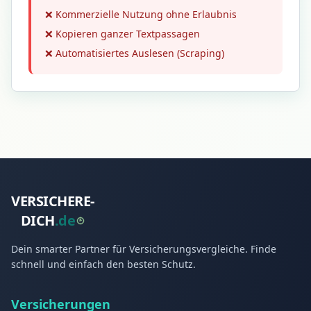
❌ Kommerzielle Nutzung ohne Erlaubnis
❌ Kopieren ganzer Textpassagen
❌ Automatisiertes Auslesen (Scraping)
VERSICHERE-
DICH
.
d
e
Dein smarter Partner für Versicherungsvergleiche. Finde
schnell und einfach den besten Schutz.
Versicherungen