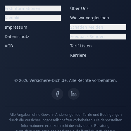
Erstinformationen
Über Uns
Kontakt
Wie wir vergleichen
Impressum
Schaden Melden
Datenschutz
Feedback Senden
AGB
Tarif Listen
Karriere
©
2026
Versichere-Dich.de. Alle Rechte vorbehalten.
Alle Angaben ohne Gewähr. Änderungen der Tarife und Bedingungen
durch die Versicherungsgesellschaften vorbehalten. Die dargestellten
Informationen ersetzen nicht die individuelle Beratung.