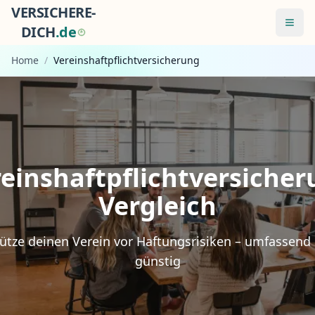
VERSICHERE-
Menü
DICH
.
d
e
Home
/
Vereinshaftpflichtversicherung
einshaftpflichtversiche
Vergleich
ütze deinen Verein vor Haftungsrisiken – umfassend
günstig