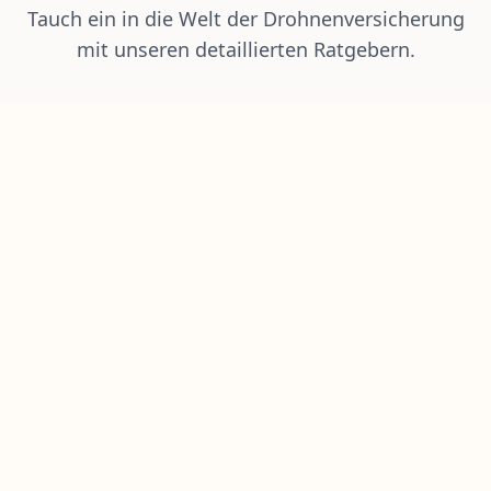
Tauch ein in die Welt der Drohnenversicherung
mit unseren detaillierten Ratgebern.
Ratgeber
Drohnen Versicherung Österreich ✈️
[Vergleich 2025]
Drohnenversicherung in Österreich: ✅