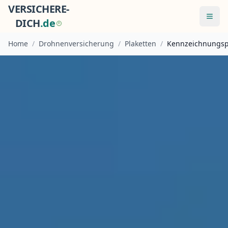
VERSICHERE-
Menü
DICH
.
d
e
Home
/
Drohnenversicherung
/
Plaketten
/
Kennzeichnungspf