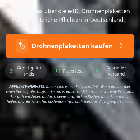
Erfahre alles über die e-ID, Drohnenplaketten
und gesetzliche Pflichten in Deutschland.
🏷️
Drohnenplaketten kaufen
Günstigster
Schneller
Feuerfest
Preis
Versand
AFFILIATE-HINWEIS:
Dieser Link ist ein Provisionslink. Wenn du hierüber
einen Vertrag abschließt oder ein Produkt kaufst, erhalten wir eine Provision.
Für dich entstehen dadurch keine zusätzlichen Kosten. Diese Einnahmen
helfen uns, dir weiterhin kostenlose Informationen zur Verfügung zu stellen.