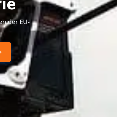
ie
en der EU-