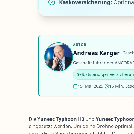
Kaskoversicherung:
Optional
AUTOR
Andreas Kärger
|
Gesch
Geschäftsführer der ANCORA V
Selbstständiger Versicheru
15. Mai 2025
·
16 Min. Lese
Die
Yuneec Typhoon H3
und
Yuneec Typhoon
eingesetzt werden. Um deine Drohne optimal 
gesetzliche Versicherungspflicht für Drohnen.