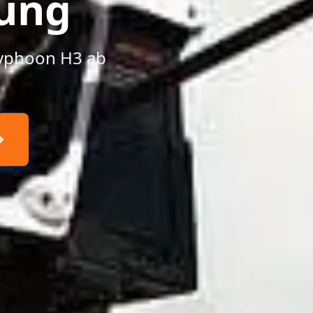
ung
Typhoon H3 ab