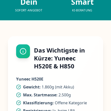
Dein
Smart
SOFORT-ANGEBOT
KI-BERATUNG
Das Wichtigste in
Kürze: Yuneec
H520E & H850
Yuneec H520E
Gewicht:
1.860g (mit Akku)
Max. Startmasse:
2.500g
Klassifizierung:
Offene Kategorie
Registrierung:
Ja, beim LBA