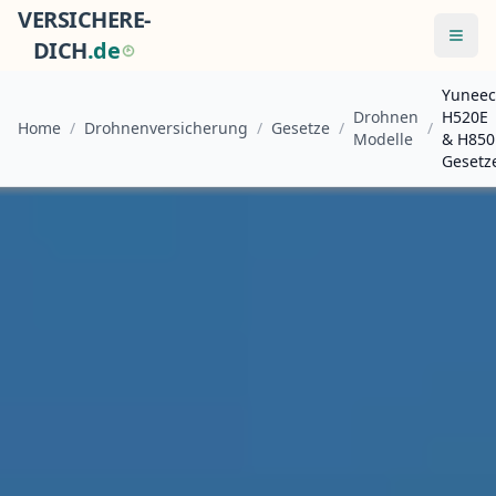
VERSICHERE-
Menü
DICH
.
d
e
Yuneec
Drohnen
H520E
Home
/
Drohnenversicherung
/
Gesetze
/
/
Modelle
& H850
Gesetz