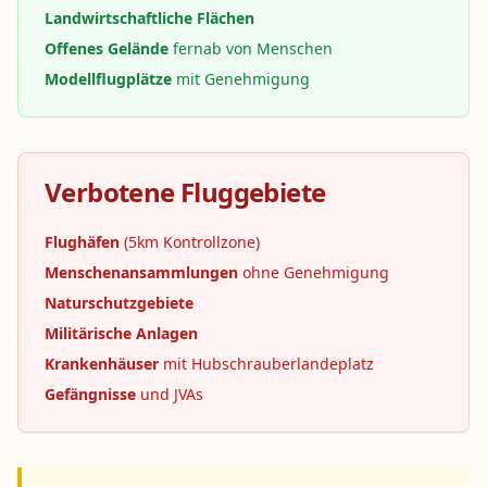
Landwirtschaftliche Flächen
Offenes Gelände
fernab von Menschen
Modellflugplätze
mit Genehmigung
Inhaltsverzeichnis
Verbotene Fluggebiete
Das Wichtigste in Kürze
Flughäfen
(5km Kontrollzone)
Was macht die Yuneec H520E &
Menschenansammlungen
ohne Genehmigung
H850 besonders?
Naturschutzgebiete
Welche Drohnen Gesetze gelten
Militärische Anlagen
2025?
Krankenhäuser
mit Hubschrauberlandeplatz
Müssen die Yuneec H520E & H850
Gefängnisse
und JVAs
registriert werden?
Benötige ich einen
Drohnenführerschein?