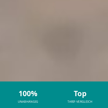
100%
Top
UNABHÄNGIG
TARIF-VERGLEICH