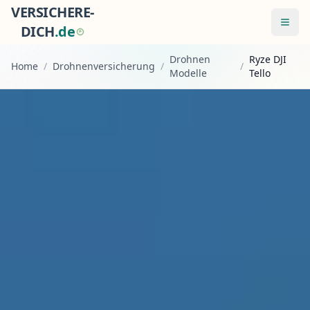
VERSICHERE-
Menü
DICH
.
d
e
Drohnen
Ryze DJI
Home
/
Drohnenversicherung
/
/
Modelle
Tello