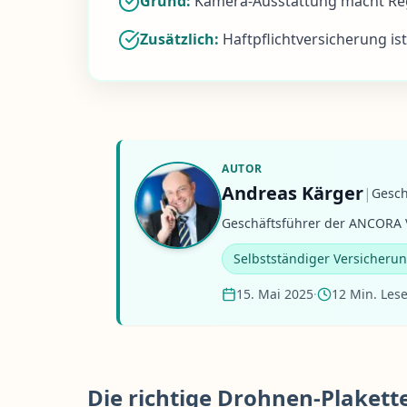
Grund:
Kamera-Ausstattung macht Regi
Zusätzlich:
Haftpflichtversicherung is
AUTOR
Andreas Kärger
|
Gesch
Geschäftsführer der ANCORA V
Selbstständiger Versicheru
15. Mai 2025
·
12 Min. Lese
Die richtige Drohnen-Plakette