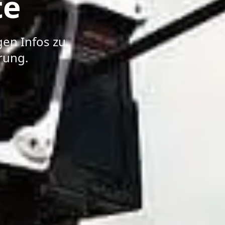
te
gen Infos zu
rung.