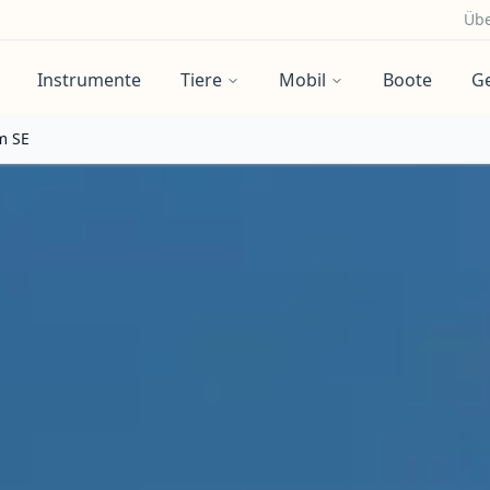
Übe
Instrumente
Tiere
Mobil
Boote
G
m SE