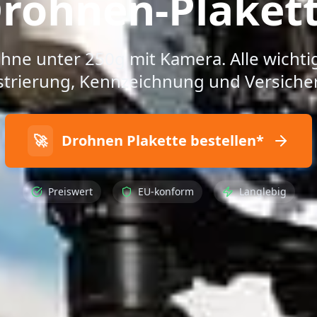
rohnen-Plaket
hne unter 250g mit Kamera. Alle wichti
strierung, Kennzeichnung und Versiche
🚀
Drohnen Plakette bestellen*
Preiswert
EU-konform
Langlebig