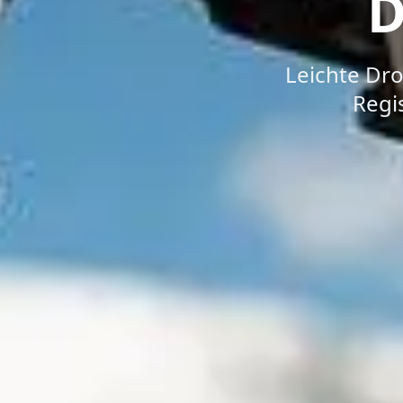
D
Leichte Dro
Regi