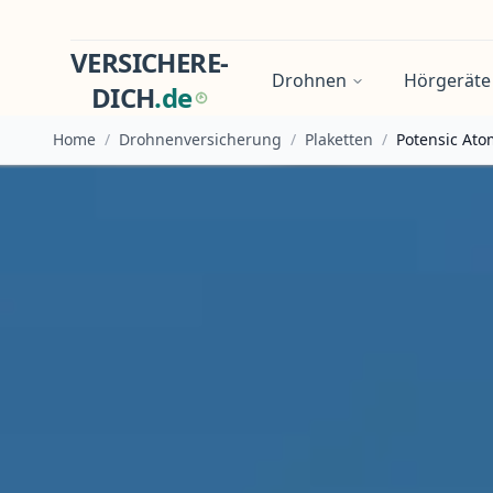
VERSICHERE-
Drohnen
Hörgeräte
DICH
.
d
e
Home
/
Drohnenversicherung
/
Plaketten
/
Potensic Ato