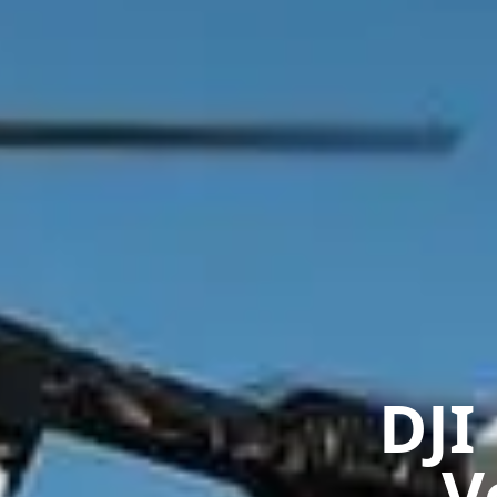
DJI
V