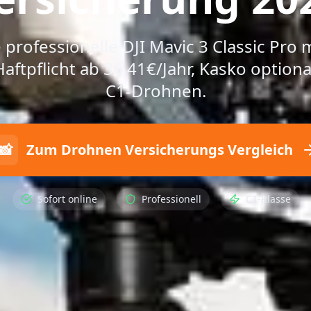
 professionelle DJI Mavic 3 Classic Pro 
ftpflicht ab 36,41€/Jahr, Kasko optional
C1-Drohnen.
📸
Zum Drohnen Versicherungs Vergleich
Sofort online
Professionell
C1-Klasse