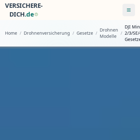
VERSICHERE-
Menü
DICH
.
d
e
DJI Min
Drohnen
Home
/
Drohnenversicherung
/
Gesetze
/
/
2/3/SE
Modelle
Gesetz