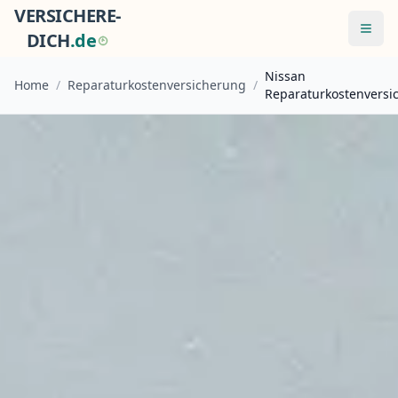
VERSICHERE-
Menü
DICH
.
d
e
Nissan
Home
/
Reparaturkostenversicherung
/
Reparaturkostenversi