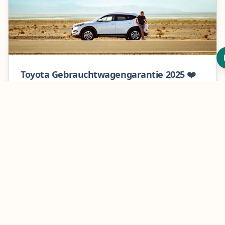
Fazit: Die beste Nissan
Versicherung wählen
Toyota Gebrauchtwagengarantie 2025 ❤️
RELAX vs. Rekoga Vergleich
✅ Toyota Gebrauchtwagengarantie im Detail ⭐ RELAX-
Programm vs. unabhängige Versicherung ✔️ Typische
Toyota-Schwachstellen & beste Absicherung
Mehr erfahren
Gebrauchtwagen