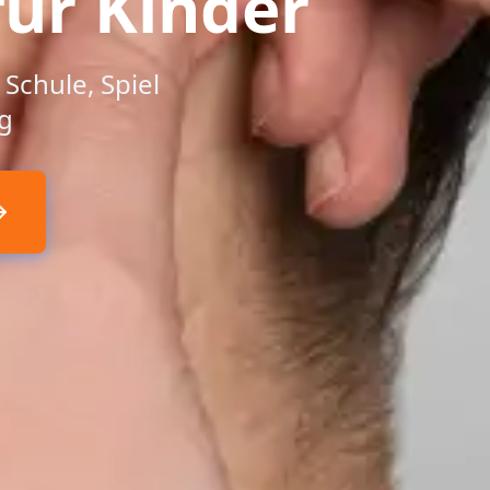
ür Kinder
Schule, Spiel
g