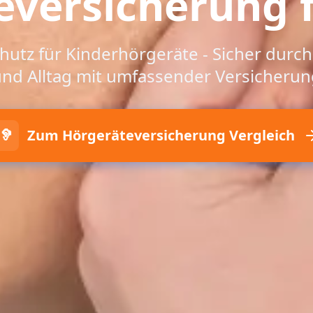
eversicherung f
hutz für Kinderhörgeräte - Sicher durch 
und Alltag mit umfassender Versicherun
🦻
Zum Hörgeräteversicherung Vergleich