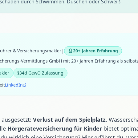
tsschäden durch Schwimmen, Duschen oder Schweiß
|
führer & Versicherungsmakler
20+ Jahren Erfahrung
cherungs-Vermittlungs GmbH mit 20+ Jahren Erfahrung als selbst
akler
§34d GewO Zulassung
eit
LinkedIn
 ausgesetzt:
Verlust auf dem Spielplatz
,
Wassersch
lle
Hörgeräteversicherung für Kinder
bietet optima
du wirklich eine Versicherung?
Hier erfährst du, wor