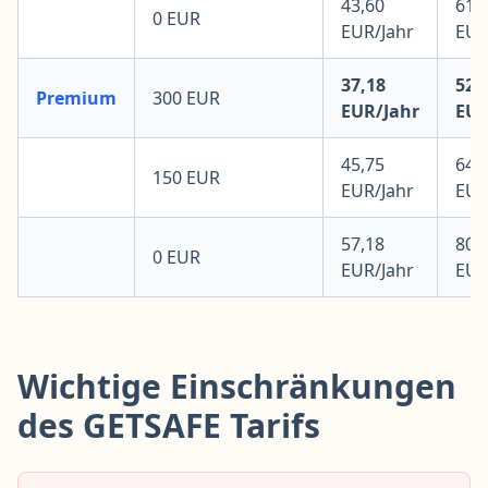
43,60
61,
0 EUR
EUR/Jahr
EUR
37,18
52,
Premium
300 EUR
EUR/Jahr
EUR
45,75
64,
150 EUR
EUR/Jahr
EUR
57,18
80,
0 EUR
EUR/Jahr
EUR
Wichtige Einschränkungen
des GETSAFE Tarifs