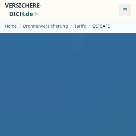
VERSICHERE-
Menü
DICH
.
d
e
Home
/
Drohnenversicherung
/
Tarife
/
GETSAFE