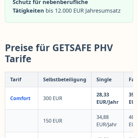
Schutz für nebenberufliche
Tätigkeiten
bis 12.000 EUR Jahresumsatz
Preise für GETSAFE PHV
Tarife
Tarif
Selbstbeteiligung
Single
Fam
28,33
39,
Comfort
300 EUR
EUR/Jahr
EUR
34,88
48,
150 EUR
EUR/Jahr
EUR