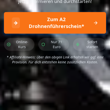
jetzt informieren und durchstarten!
Zum A2
✈️
Drohnenführerschein*
Online-
Nur 71
Sofort
Kurs
Euro
starten
* Affiliate-Hinweis: Über den obigen Link erhalten wir ggf. eine
Provision. Für dich entstehen keine zusätzlichen Kosten.