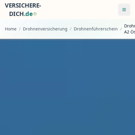
VERSICHERE-
Menü
DICH
.
d
e
Droh
Home
/
Drohnenversicherung
/
Drohnenführerschein
/
A2 Ös