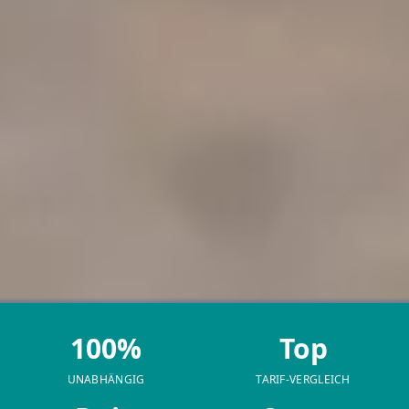
100%
Top
UNABHÄNGIG
TARIF-VERGLEICH