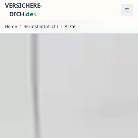
VERSICHERE-
Menü
DICH
.
d
e
Home
/
Berufshaftpflicht
/
Ärzte