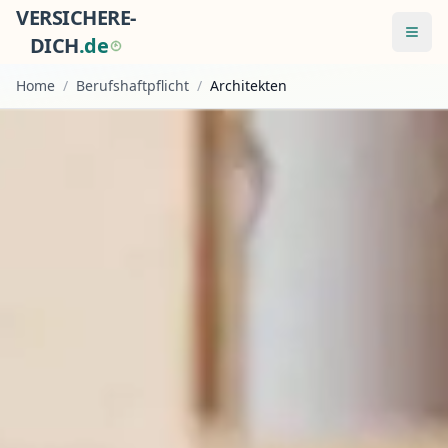
VERSICHERE-
Menü
DICH
.
d
e
Home
/
Berufshaftpflicht
/
Architekten