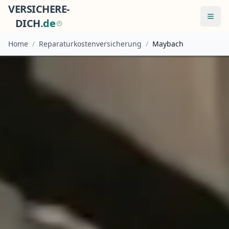
VERSICHERE-
Menü
DICH
.
d
e
Home
/
Reparaturkostenversicherung
/
Maybach