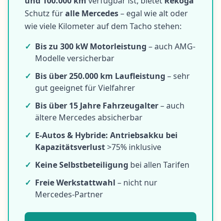
und 100.000 km
verfügbar ist, bietet
Rekoga
Schutz für
alle Mercedes
– egal wie alt oder
wie viele Kilometer auf dem Tacho stehen:
✓
Bis zu 300 kW Motorleistung
– auch AMG-
Modelle versicherbar
✓
Bis über 250.000 km Laufleistung
– sehr
gut geeignet für Vielfahrer
✓
Bis über 15 Jahre Fahrzeugalter
– auch
ältere Mercedes absicherbar
✓
E-Autos & Hybride: Antriebsakku bei
Kapazitätsverlust
>75% inklusive
✓
Keine Selbstbeteiligung
bei allen Tarifen
✓
Freie Werkstattwahl
– nicht nur
Mercedes-Partner