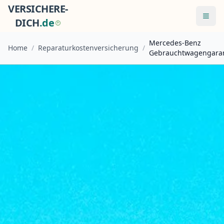
VERSICHERE-
Menü
DICH
.
d
e
Mercedes-Benz
Home
/
Reparaturkostenversicherung
/
Gebrauchtwagengaran