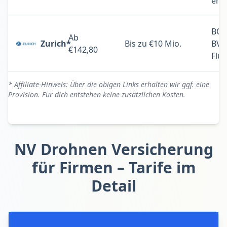
erl
BOS
Ab
Zurich*
Bis zu €10 Mio.
BVL
€142,80
Flü
* Affiliate-Hinweis: Über die obigen Links erhalten wir ggf. eine
Provision. Für dich entstehen keine zusätzlichen Kosten.
NV Drohnen Versicherung
für Firmen – Tarife im
Detail