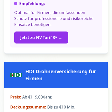
Empfehlung:
Optimal für Firmen, die umfassenden
Schutz für professionelle und risikoreiche
Einsätze benötigen.
Jetzt zu NV Tarif 3* →
HDI Drohnenversicherung für
Firmen
Preis:
Ab €119,00/Jahr.
Deckungssumme:
Bis zu €10 Mio.