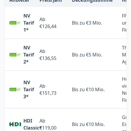
Anbieter
Preis/Jahr
Deckungssumme
Hig
NV
FPV-
Ab
Tarif
Bis zu €3 Mio.
und
€126,44
1*
Flü
NV
The
Ab
Tarif
Bis zu €5 Mio.
Mult
€136,55
2*
Agr
Höc
NV
Ab
viel
Tarif
Bis zu €10 Mio.
€151,73
Nut
3*
Fir
Güns
HDI
Ab
Bis zu €10 Mio.
Eig
Classic*
€119,00