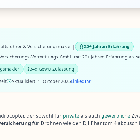
|
äftsführer & Versicherungsmakler
20+ Jahren Erfahrung
ersicherungs-Vermittlungs GmbH mit 20+ Jahren Erfahrung als se
ngsmakler
§34d GewO Zulassung
zeit
Aktualisiert:
1. Oktober 2025
LinkedIn
adrocopter, der sowohl für
private
als auch
gewerbliche
Zwe
versicherung
für Drohnen wie den DJI Phantom 4 abzuschlie