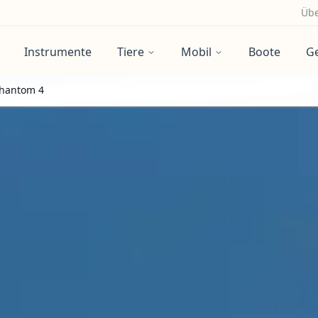
Übe
Instrumente
Tiere
Mobil
Boote
G
Phantom 4