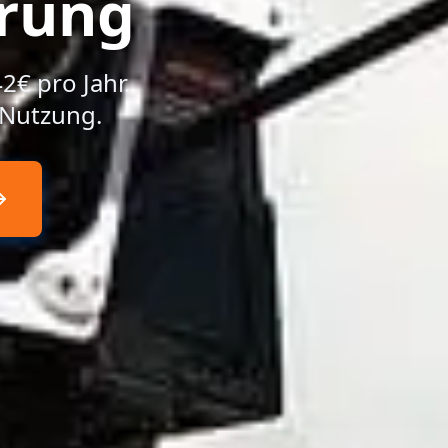
erung
2€ pro Jahr.
 Nutzung.