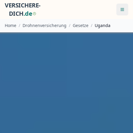
VERSICHERE-
Menü
DICH
.
d
e
Home
/
Drohnenversicherung
/
Gesetze
/
Uganda