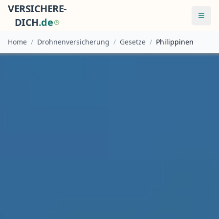
VERSICHERE-
Menü
DICH
.
d
e
Home
/
Drohnenversicherung
/
Gesetze
/
Philippinen