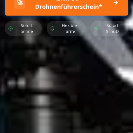
🚀
Drohnenführerschein*
Sofort
Flexible
Sofort
online
Tarife
Schutz