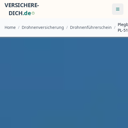
VERSICHERE-
Menü
DICH
.
d
e
Plegb
Home
/
Drohnenversicherung
/
Drohnenführerschein
/
PL-5