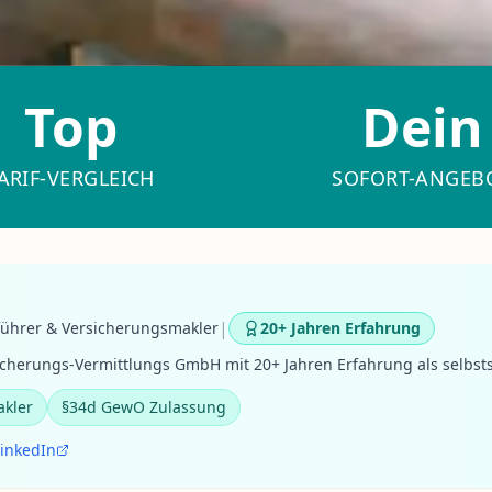
Top
Dein
ARIF-VERGLEICH
SOFORT-ANGEB
|
führer & Versicherungsmakler
20+ Jahren Erfahrung
cherungs-Vermittlungs GmbH mit 20+ Jahren Erfahrung als selbst
akler
§34d GewO Zulassung
LinkedIn