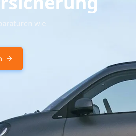
rsicherung
paraturen wie
h