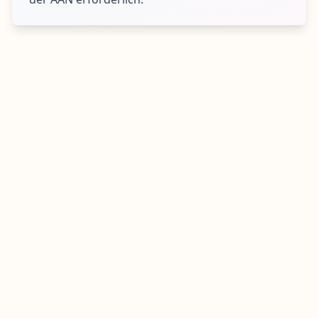
Ist eine Drohnenversicherung in
Portugal Pflicht?
Ja, für Drohnen ab 900 Gramm ist eine
Haftpflichtversicherung vorgeschrieben.
Darf ich über Strände und Gewässer
fliegen?
Ja, aber dafür ist eine zusätzliche Genehmigung
der AMN erforderlich.