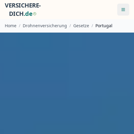
VERSICHERE-
Menü
DICH
.
d
e
Home
/
Drohnenversicherung
/
Gesetze
/
Portugal