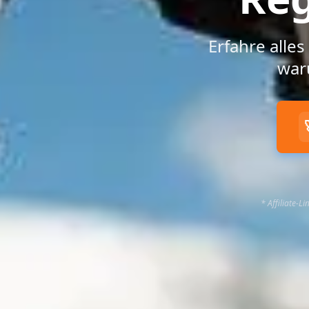
Erfahre alle
war
* Affiliate-L