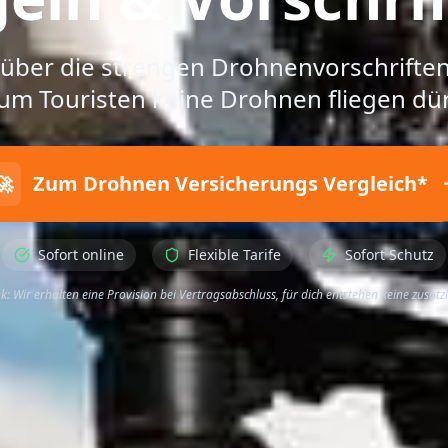
s über die strengen Drohnenvorschriften
um Touristen keine Drohnen fliegen dür
🚀
Zum Drohnen Versicherungs Vergleich*
Sofort online
Flexible Tarife
Sofort Schutz
ink: Wir erhalten eine Provision bei Vertragsabschluss, für dich entstehen keine zusätz