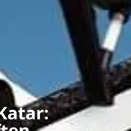
Katar:
ften