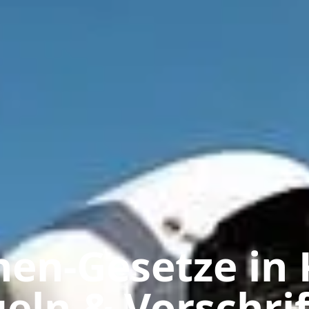
en-Gesetze in 
eln & Vorschri