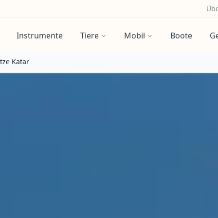
Übe
Instrumente
Tiere
Mobil
Boote
G
tze Katar