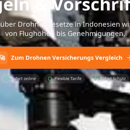
eln & Vorschri
u über Drohnengesetze in Indonesien wi
von Flughöhen bis Genehmigungen.
🚀
Zum Drohnen Versicherungs Vergleich
Sofort online
Flexible Tarife
Sofort Schutz