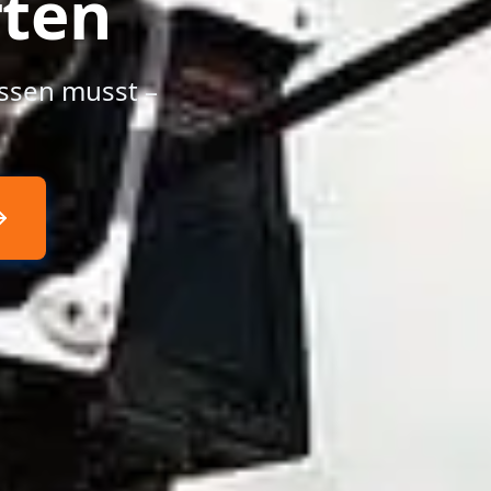
ften
ssen musst –