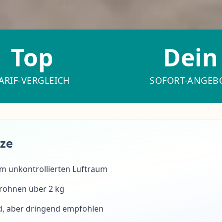
Top
Dein
ARIF-VERGLEICH
SOFORT-ANGEB
rze
m unkontrollierten Luftraum
Drohnen über 2 kg
nd, aber dringend empfohlen