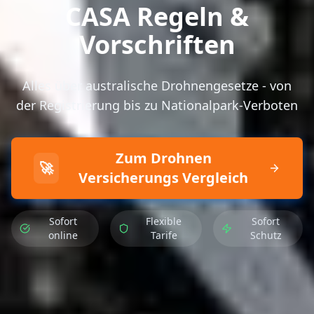
CASA Regeln &
Vorschriften
Alles über australische Drohnengesetze - von
der Registrierung bis zu Nationalpark-Verboten
Zum Drohnen
🚀
Versicherungs Vergleich
Sofort
Flexible
Sofort
online
Tarife
Schutz