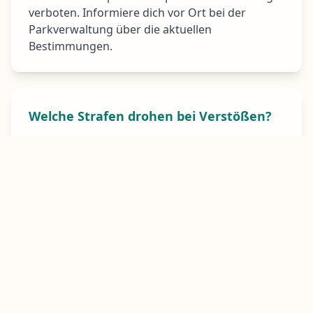
verboten. Informiere dich vor Ort bei der
Parkverwaltung über die aktuellen
Bestimmungen.
Welche Strafen drohen bei Verstößen?
Von
Geldstrafen
bis hin zu
Haftstrafen
bei
schweren Verstößen. Die australischen
Behörden gehen sehr streng gegen Verstöße
vor, besonders wenn andere Luftfahrzeuge
gefährdet werden.
Fazit