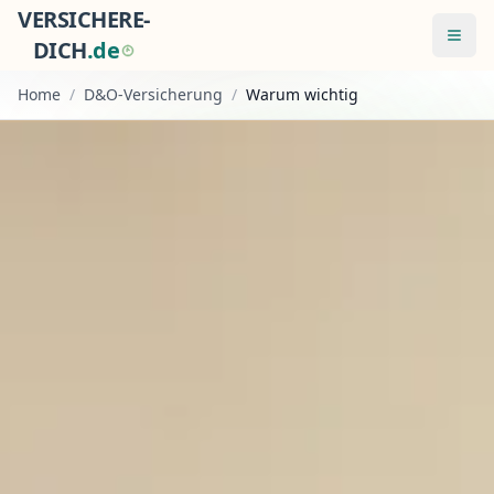
VERSICHERE-
Menü
DICH
.
d
e
Home
/
D&O-Versicherung
/
Warum wichtig