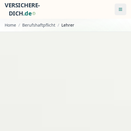
VERSICHERE-
Menü
DICH
.
d
e
Home
/
Berufshaftpflicht
/
Lehrer