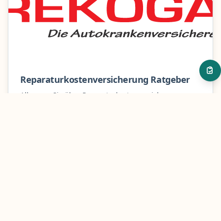
Rekoga
Reparaturkostenversicherung - Ein
Beispiel
Fazit: Land Rover-Reparaturkosten
optimal absichern
Reparaturkostenversicherung Ratgeber
Alles was Sie über Reparaturkostenversicherungen
wissen müssen - Kosten, Leistungen und Tipps.
Mehr erfahren
Anbieter