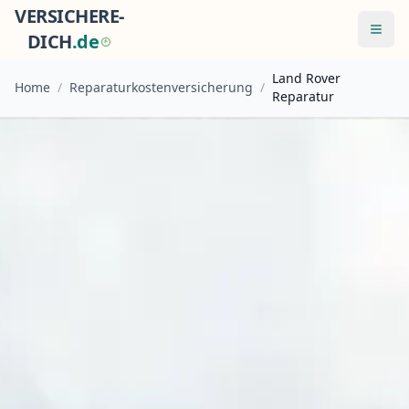
VERSICHERE-
Menü
DICH
.
d
e
Land Rover
Home
/
Reparaturkostenversicherung
/
Reparatur