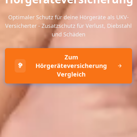
Optimaler Schutz für deine Hörgeräte als UKV-
Versicherter - Zusatzschutz für Verlust, Diebstahl
und Schäden
Zum
🦻
Hörgeräteversicherung
Vergleich