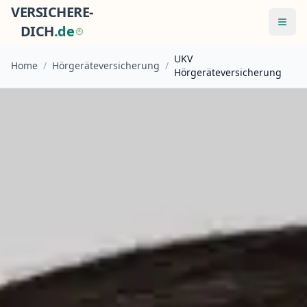
VERSICHERE-
Menü
DICH
.
d
e
UKV
Home
/
Hörgeräteversicherung
/
Hörgeräteversicherung