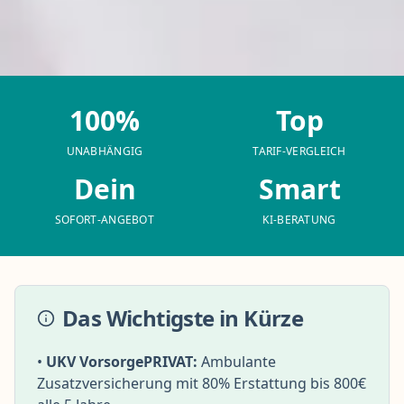
100%
Top
UNABHÄNGIG
TARIF-VERGLEICH
Dein
Smart
SOFORT-ANGEBOT
KI-BERATUNG
Das Wichtigste in Kürze
•
UKV VorsorgePRIVAT:
Ambulante
Zusatzversicherung mit 80% Erstattung bis 800€