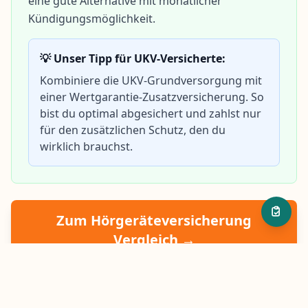
eine gute Alternative mit monatlicher
Kündigungsmöglichkeit.
Die besten
Hörgeräteversicherungen für UKV-
Versicherte
💡 Unser Tipp für UKV-Versicherte:
Kombiniere die UKV-Grundversorgung mit
Tarif-Vergleich: UKV vs.
Wertgarantie vs. Alteos
einer Wertgarantie-Zusatzversicherung. So
bist du optimal abgesichert und zahlst nur
Was sollten UKV-Kunden beachten?
für den zusätzlichen Schutz, den du
wirklich brauchst.
Häufige Fragen zur UKV
Hörgeräteversicherung
Fazit für UKV-Versicherte
Zum Hörgeräteversicherung
Vergleich →