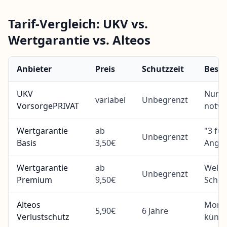
Tarif-Vergleich: UKV vs.
Wertgarantie vs. Alteos
Anbieter
Preis
Schutzzeit
Beso
UKV
Nur m
variabel
Unbegrenzt
VorsorgePRIVAT
notwe
Wertgarantie
ab
"3 für
Unbegrenzt
Basis
3,50€
Ange
Wertgarantie
ab
Weltw
Unbegrenzt
Premium
9,50€
Schut
Alteos
Monat
5,90€
6 Jahre
Verlustschutz
künd