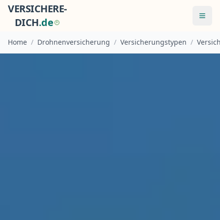
VERSICHERE-
Menü
DICH
.
d
e
Home
/
Drohnenversicherung
/
Versicherungstypen
/
Versic