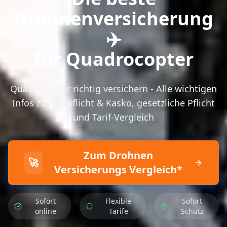
Drohnenversicherung
✈️
für Quadrocopter
Quadrocopter richtig versichern - Alle wichtigen
Infos zu Haftpflicht & Kasko, gesetzliche Pflicht
und Tarif-Vergleich
Zum Drohnen
🚀
Versicherungs Vergleich*
Sofort
Flexible
Sofort
online
Tarife
Schutz