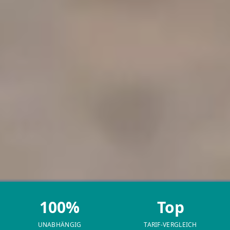
100%
Top
UNABHÄNGIG
TARIF-VERGLEICH