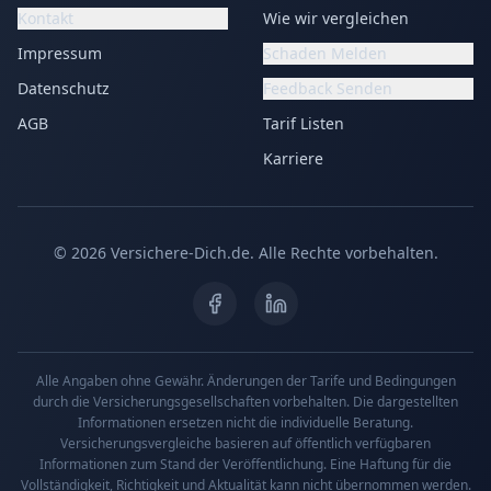
Kontakt
Wie wir vergleichen
Impressum
Schaden Melden
Datenschutz
Feedback Senden
AGB
Tarif Listen
Karriere
©
2026
Versichere-Dich.de. Alle Rechte vorbehalten.
Alle Angaben ohne Gewähr. Änderungen der Tarife und Bedingungen
durch die Versicherungsgesellschaften vorbehalten. Die dargestellten
Informationen ersetzen nicht die individuelle Beratung.
Versicherungsvergleiche basieren auf öffentlich verfügbaren
Informationen zum Stand der Veröffentlichung. Eine Haftung für die
Vollständigkeit, Richtigkeit und Aktualität kann nicht übernommen werden.